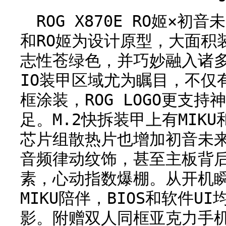
ROG X870E RO姬×
和RO姬为设计原型，大面积
志性苍绿色，并巧妙融入诸
IO装甲区域尤为瞩目，不仅有
框涂装，ROG LOGO更支
足。M.2快拆装甲上有MIK
芯片组散热片也增加初音未来
音频律动纹饰，甚至主板背
素，心动指数爆棚。从开机瞬
MIKU陪伴，BIOS和软件UI
影。附赠双人同框亚克力手